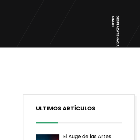
O
D
E
S
P
L
A
Z
A
T
E
H
A
C
I
A
A
B
A
J
ULTIMOS ARTÍCULOS
El Auge de las Artes