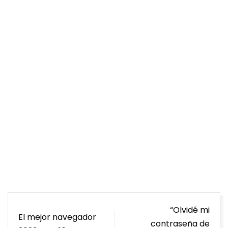
Navegación
“Olvidé mi
El mejor navegador
de
contraseña de